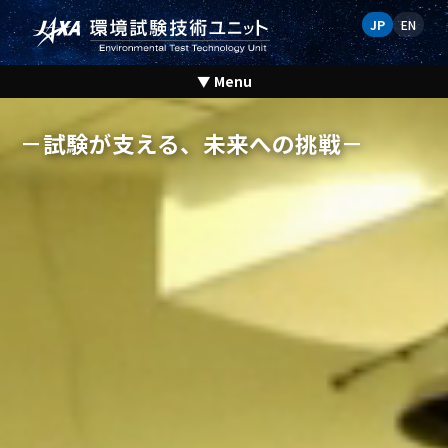
JP
EN
▼ Menu
HOME
－試験が支える、未来への挑戦－
ユニット紹介
宇宙機の環境試験とは
環境試験設備
試験技術研究
ギャラリー